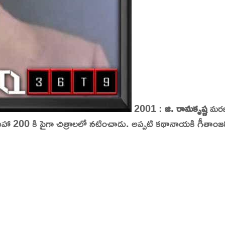
2001 :
జి.
రామకృష్ణ
మరణ
200 కి పైగా చిత్రాలలో నటించాడు. అప్పటి కథానాయకి గీతాం