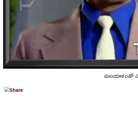
మలయాళంతో సహా 