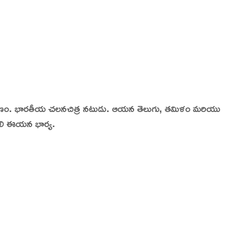
ం. భారతీయ చలనచిత్ర నటుడు. ఆయన తెలుగు, తమిళం మరియు
జలి ఈయన భార్య.