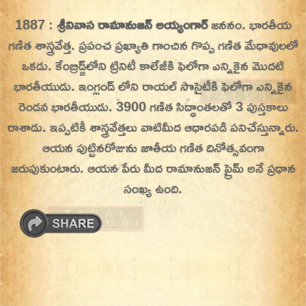
Skip
1887 :
శ్రీనివాస రామానుజన్ అయ్యంగార్
జననం. భారతీయ
On This Day
Today in History | On This Day | This Day in
to
గణిత శాస్త్రవేత్త. ప్రపంచ ప్రఖ్యాతి గాంచిన గొప్ప గణిత మేధావులలో
History | Today in India | What Happened
content
ఒకడు. కేంబ్రిడ్జ్‌లోని ట్రినిటీ కాలేజీకి ఫెలోగా ఎన్నికైన మొదటి
Today in India | Charitralo eroju | charitra lo
భారతీయుడు.
ఇంగ్లండ్ లోని రాయల్ సొసైటీకి ఫెలోగా ఎన్నికైన
eroju |
రెండవ భారతీయుడు. 3900 గణిత సిద్ధాంతలతో 3 పుస్తకాలు
రాశాడు. ఇప్పటికీ శాస్త్రవేత్తలు వాటిమీద ఆధారపడి పనిచేస్తున్నారు.
ఆయన పుట్టినరోజును జాతీయ గణిత దినోత్సవంగా
జరుపుకుంటారు. ఆయన పేరు మీద రామానుజన్ ప్రైమ్ అనే ప్రధాన
సంఖ్య ఉంది.