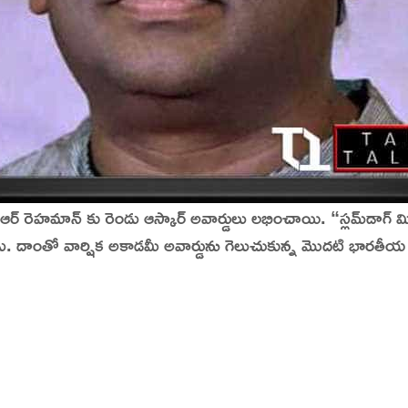
్ రెహమాన్ కు రెండు ఆస్కార్ అవార్డులు లభించాయి.
“స్లమ్‌డాగ్
్నాడు. దాంతో వార్షిక అకాడమీ అవార్డును గెలుచుకున్న మొదటి భారత