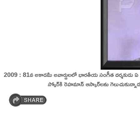
2009 : 81వ అకాడమీ అవార్డులలో భారతీయ సంగీత దర్శకుడు ఏ ఆర
స్కోర్‌కి రెహమాన్ ఆస్కార్‌లను గెలుచుకున