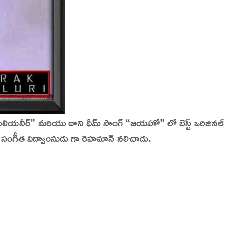
 మిలియనీర్” మరియు దాని థీమ్ సాంగ్ “జయహో” లో బెస్ట్ ఒరిజినల్
ీయ సంగీత విద్వాంసుడు గా రెహమాన్ నలిచాడు.