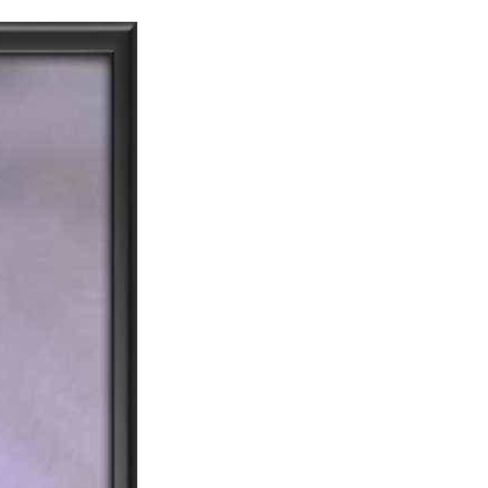
dia | Charitralo eroju | charitra lo eroju |