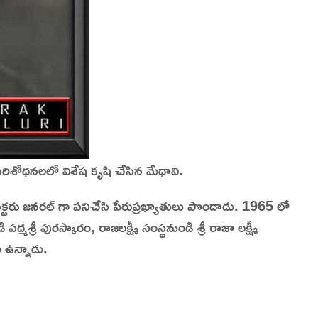
పరిశోధనలలో విశేష కృషి చేసిన మేధావి.
రెక్టరు జనరల్ గా పనిచేసి పేరుప్రఖ్యాతులు పొందాడు. 1965 లో
రీ పురస్కారం, రాజలక్ష్మీ సంస్థనుండి శ్రీ రాజా లక్ష్మీ
 ఉన్నాడు.