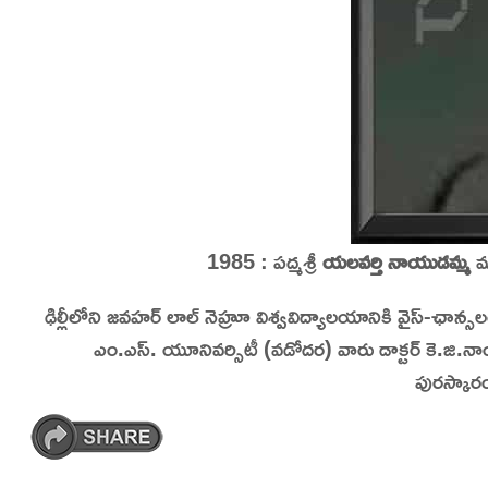
1985 : పద్మశ్రీ
యలవర్తి నాయుడమ్మ
మర
ఢిల్లీలోని జవహర్ లాల్ నెహ్రూ విశ్వవిద్యాలయానికి వైస్-ఛాన
ఎం.ఎస్. యూనివర్సిటీ (వడోదర) వారు డాక్టర్ కె.జి.నాయక్
పురస్కార