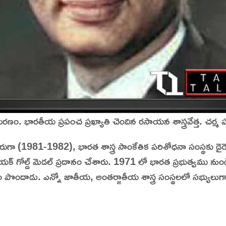
ణం. భారతీయ ప్రపంచ ప్రఖ్యాతి చెందిన రసాయన శాస్త్రవేత్త. చర్మ 
్సలరుగా (1981-1982), భారత శాస్త్ర సాంకేతిక పరిశోధనా సంస్థకు డై
 గోల్డ్ మెడల్ ప్రదానం చేశారు. 1971 లో భారత ప్రభుత్వము నుండి పద్మశ్
ం పొందాడు. ఎన్నో జాతీయ, అంతర్జాతీయ శాస్త్ర సంస్థలలో సభ్యులుగా