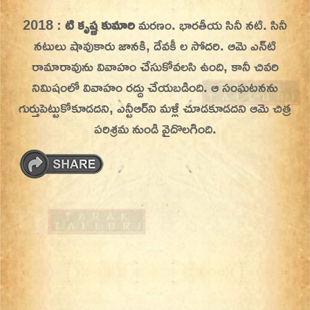
Skip
2018 :
టి కృష్ణ కుమారి
మరణం. భారతీయ సినీ నటి. సినీ
On This Day
Today in History | On This Day | This Day in
to
నటులు షావుకారు జానకి, దేవకీ ల సోదరి.
ఆమె ఎన్‌టి
History | Today in India | What Happened
content
రామారావును వివాహం చేసుకోవలసి ఉంది, కానీ చివరి
Today in India | Charitralo eroju | charitra lo
నిమిషంలో వివాహం రద్దు చేయబడింది. ఆ సంఘటనను
eroju |
గుర్తుపెట్టుకోకూడదని, ఎన్టీఆర్‌ని మళ్లీ చూడకూడదని ఆమె చిత్ర
పరిశ్రమ నుండి వైదొలగింది.