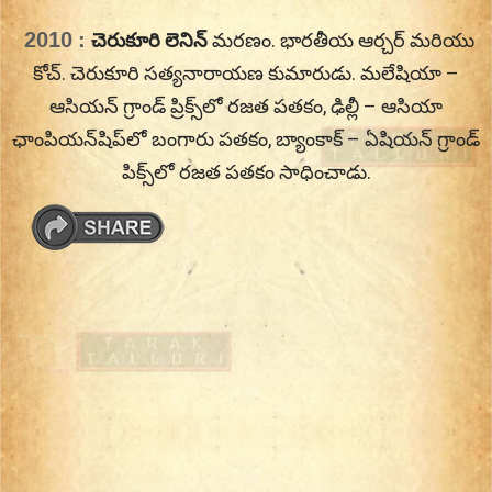
Skip
2010 :
చెరుకూరి లెనిన్
మరణం. భారతీయ ఆర్చర్ మరియు
On This Day
Today in History | On This Day | This Day in
to
కోచ్. చెరుకూరి సత్యనారాయణ కుమారుడు. మలేషియా –
History | Today in India | What Happened
content
ఆసియన్ గ్రాండ్ ప్రిక్స్‌లో రజత పతకం, ఢిల్లీ –
ఆసియా
Today in India | Charitralo eroju | charitra lo
ఛాంపియన్‌షిప్‌లో బంగారు పతకం, బ్యాంకాక్ –
ఏషియన్ గ్రాండ్
eroju |
పిక్స్‌లో రజత పతకం సాధించాడు.