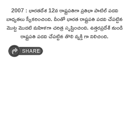
Skip
2007 : భారతదేశ 12వ రాష్ట్రపతిగా ప్రతిభా పాటిల్ పదవి
On This Day
Today in History | On This Day | This Day in
to
బాధ్యతలు స్వీకరించింది.
దీంతో భారత రాష్ట్రపతి పదవి చేపట్టిన
History | Today in India | What Happened
content
మొట్ట మొదటి మహిళగా చరిత్ర సృష్టించింది. ఉత్తరప్రదేశ్ నుండి
Today in India | Charitralo eroju | charitra lo
రాష్ట్రపతి పదవి చేపట్టిన తొలి వ్యక్తి గా నిలిచింది.
eroju |