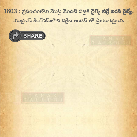
Skip
1803 : ప్రపంచంలోని మొట్ట మొదటి పబ్లిక్ రైల్వే
సర్రే ఐరన్ రైల్వే
,
On This Day
Today in History | On This Day | This Day in
to
యునైటెడ్ కింగ్‌డమ్‌లోని దక్షిణ లండన్ లో ప్రారంభమైంది.
History | Today in India | What Happened
content
Today in India | Charitralo eroju | charitra lo
eroju |