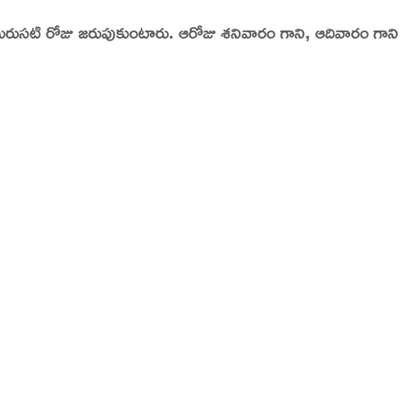
రిస్టమస్ మరుసటి రోజు జరుపుకుంటారు. ఆరోజు శనివారం గాని, ఆదివారం గ
tory | Today in India | What Happened Today in In