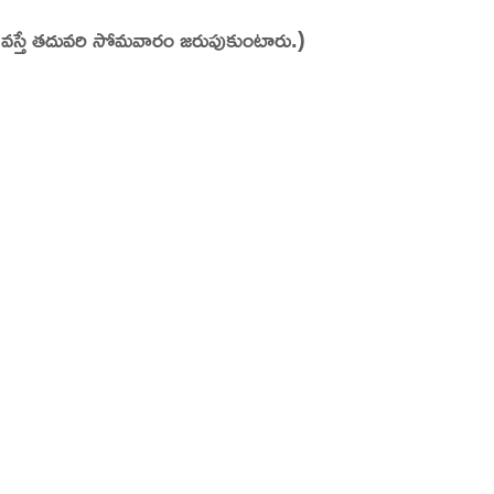
ాని వస్తే తదువరి సోమవారం జరుపుకుంటారు.)
dia | Charitralo eroju | charitra lo eroju |