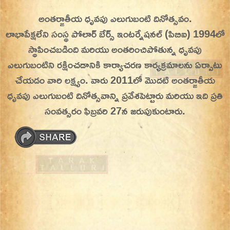
Skip
అంతర్జాతీయ ధృవపు ఎలుగుబంటి దినోత్సవం.
On This Day
Today in History | On This Day | This Day in
to
లాభాపేక్షలేని సంస్థ పోలార్ బేర్స్ ఇంటర్నేషనల్ (పిబిఐ) 1994లో
History | Today in India | What Happened
content
స్థాపించబడింది మరియు అంతరించిపోతున్న ధృవపు
Today in India | Charitralo eroju | charitra lo
ఎలుగుబంటిని రక్షించడానికి కార్యాచరణ కార్యక్రమాలను ఏర్పాటు
eroju |
చేయడం వారి లక్ష్యం. వారు 2011లో మొదటి అంతర్జాతీయ
ధృవపు ఎలుగుబంటి దినోత్సవాన్ని ప్రవేశపెట్టారు మరియు ఇది ప్రతి
సంవత్సరం ఫిబ్రవరి 27న జరుపుకుంటారు.