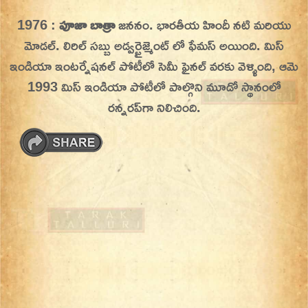
Skip
1976 :
పూజా బాత్రా
జననం. భారతీయ హిందీ నటి మరియు
On This Day
Today in History | On This Day | This Day in
to
మోడల్. లిరిల్ సబ్బు అడ్వర్టైజ్మెంట్ లో ఫేమస్ అయింది. మిస్
History | Today in India | What Happened
content
ఇండియా ఇంటర్నేషనల్ పోటీలో సెమీ ఫైనల్ వరకు వెళ్ళింది, ఆమె
Today in India | Charitralo eroju | charitra lo
1993 మిస్ ఇండియా పోటీలో పాల్గొని మూడో స్థానంలో
eroju |
రన్నరప్‌గా నిలిచింది.