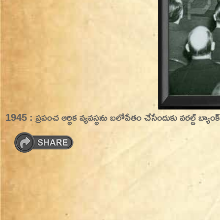
1945 : ప్రపంచ ఆర్ధిక వ్యవస్థను బలోపేతం చేసేందుకు వరల్డ్ బ్యాంక్