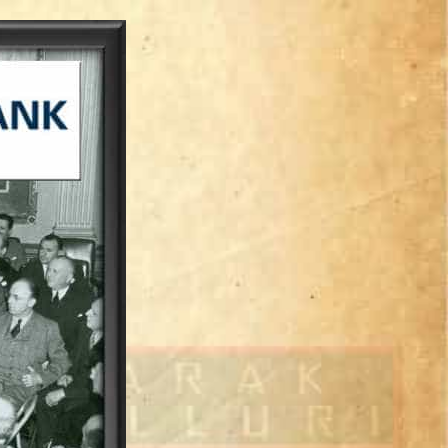
dia | Charitralo eroju | charitra lo eroju |