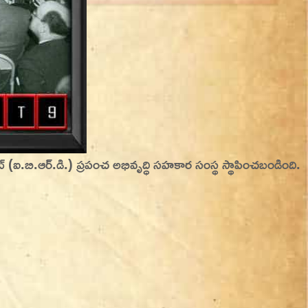
ంట్ (ఐ.బి.ఆర్.డి.) ప్రపంచ అభివృద్ధి సహకార సంస్థ స్థాపించబండింది.