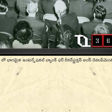
 లో భాగమైన ఇంటర్నేషనల్ బ్యాంక్ ఫర్ రీకన్‌స్ట్రక్షన్ అండ్ డెవలప్‌మె