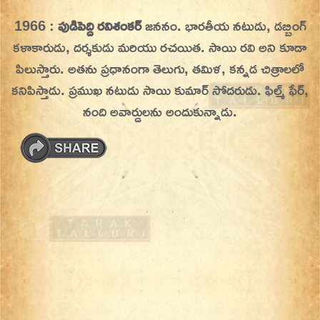
Skip
1966 :
పుడిపెద్ది రవిశంకర్
జననం. భారతీయ నటుడు, డబ్బింగ్
On This Day
Today in History | On This Day | This Day in
to
కళాకారుడు, దర్శకుడు మరియు రచయిత. సాయి రవి అని కూడా
History | Today in India | What Happened
content
పిలుస్తారు. అతను ప్రధానంగా తెలుగు, తమిళ, కన్నడ చిత్రాలలో
Today in India | Charitralo eroju | charitra lo
కనిపిస్తాడు. ప్రముఖ నటుడు సాయి కుమార్ సోదరుడు. ఫిల్మ్ ఫేర్,
eroju |
నంది అవార్డులను అందుకున్నాడు.