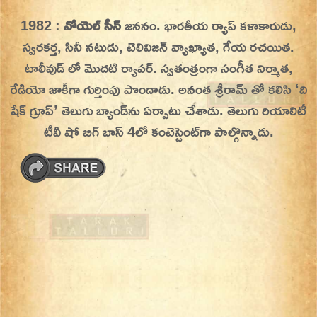
Skip
1982 :
నోయెల్ సీన్
జననం. భారతీయ ర్యాప్ కళాకారుడు,
On This Day
Today in History | On This Day | This Day in
to
స్వరకర్త, సినీ నటుడు, టెలివిజన్ వ్యాఖ్యాత, గేయ రచయిత.
History | Today in India | What Happened
content
టాలీవుడ్ లో మొదటి ర్యాపర్. స్వతంత్రంగా సంగీత నిర్మాత,
Today in India | Charitralo eroju | charitra lo
రేడియో జాకీగా గుర్తింపు పొందాడు. అనంత శ్రీరామ్‌ తో కలిసి ‘ది
eroju |
షేక్ గ్రూప్’ తెలుగు బ్యాండ్‌ను ఏర్పాటు చేశాడు. తెలుగు రియాలిటీ
టీవీ షో బిగ్ బాస్ 4లో కంటెస్టెంట్‌గా పాల్గొన్నాడు.