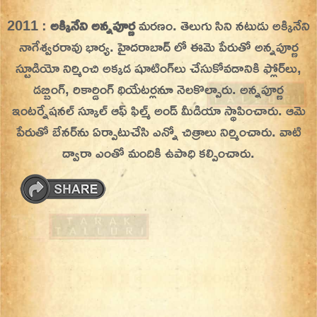
Skip
2011 :
అక్కినేని అన్నపూర్ణ
మరణం. తెలుగు సిని నటుడు అక్కినేని
On This Day
Today in History | On This Day | This Day in
to
నాగేశ్వరరావు భార్య. హైదరాబాద్ లో ఈమె పేరుతో అన్నపూర్ణ
History | Today in India | What Happened
content
స్టూడియో నిర్మించి అక్కడ షూటింగ్‌లు చేసుకోవడానికి ఫ్లోర్‌లు,
Today in India | Charitralo eroju | charitra lo
డబ్బింగ్, రికార్డింగ్ థియేటర్లనూ నెలకొల్పారు. అన్నపూర్ణ
eroju |
ఇంటర్నేషనల్ స్కూల్ ఆఫ్ ఫిల్మ్ అండ్ మీడియా స్థాపించారు. ఆమె
పేరుతో బేనర్‌ను ఏర్పాటుచేసి ఎన్నో చిత్రాలు నిర్మించారు. వాటి
ద్వారా ఎంతో మందికి ఉపాధి కల్పించారు.