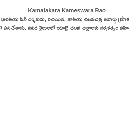
tory | Today in India | What Happened Today in In
ారతీయ సినీ దర్శకుడు, రచయిత. జాతీయ చలనచిత్ర అవార్డు గ్రహీ
 పనిచేశాడు. వివిధ శైలులలో యాభై చలన చిత్రాలకు దర్శకత్వం వహ