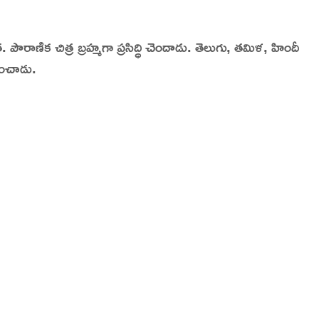
dia | Charitralo eroju | charitra lo eroju |
త.
పౌరాణిక చిత్ర బ్రహ్మగా ప్రసిద్ధి చెందాడు. తెలుగు, తమిళ, హిందీ
ించాడు.