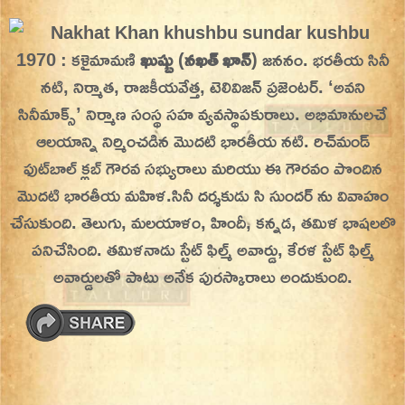
Skip
On This Day
Today in History | On This Day | This Day in
to
1970 : కళైమామణి
ఖుష్బు
(
నఖత్ ఖాన్
) జననం. భరతీయ సినీ
History | Today in India | What Happened
content
నటి, నిర్మాత, రాజకీయవేత్త, టెలివిజన్ ప్రజెంటర్. ‘అవని
Today in India | Charitralo eroju | charitra lo
సినీమాక్స్’ నిర్మాణ సంస్థ సహ వ్యవస్థాపకురాలు. అభిమానులచే
eroju |
ఆలయాన్ని నిర్మించడిన మొదటి భారతీయ నటి. రిచ్‌మండ్
ఫుట్‌బాల్ క్లబ్ గౌరవ సభ్యురాలు మరియు ఈ గౌరవం పొందిన
మొదటి భారతీయ మహిళ.
సినీ దర్శకుడు సి సుందర్ ను వివాహం
చేసుకుంది. తెలుగు, మలయాళం, హిందీ, కన్నడ, తమిళ భాషలలొ
పనిచేసింది. తమిళనాడు స్టేట్ ఫిల్మ్ అవార్డు, కేరళ స్టేట్ ఫిల్మ్
అవార్డులతో పాటు అనేక పురస్కారాలు అందుకుంది.