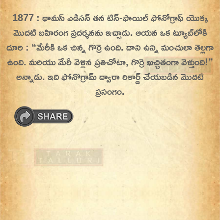
Skip
1877 : థామస్ ఎడిసన్ తన టిన్-ఫాయిల్ ఫోనోగ్రాఫ్ యొక్క
On This Day
Today in History | On This Day | This Day in
to
మొదటి బహిరంగ ప్రదర్శనను ఇచ్చాడు.
ఆయన ఒక ట్యూబ్‌లోకి
History | Today in India | What Happened
content
దూరి : “మేరీకి ఒక చిన్న గొర్రె ఉంది. దాని ఉన్ని మంచులా తెల్లగా
Today in India | Charitralo eroju | charitra lo
ఉంది. మరియు మేరీ వెళ్లిన ప్రతిచోటా, గొర్రె ఖచ్చితంగా వెళ్తుంది!”
eroju |
అన్నాడు. ఇది ఫోనొగ్రామ్ ద్వారా రికార్డ్ చేయబడిన మొదటి
ప్రసంగం.