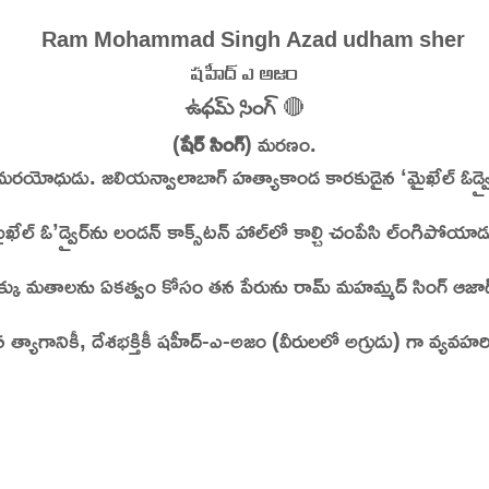
tory | Today in India | What Happened Today in In
షహీద్ ఎ అజం
ఉధమ్ సింగ్
🔴
(
షేర్ సింగ్
) మరణం.
మరయోధుడు. జలియన్వాలాబాగ్ హత్యాకాండ కారకుడైన ‘మైఖేల్ ఓడ్వైర్‌
ైఖేల్ ఓ’డ్వైర్‌ను లండన్ కాక్స్‌టన్‌ హాల్‌లో కాల్చి చంపేసి ల్ంగిపోయాడ
ిక్కు మతాలను ఏకత్వం కోసం తన పేరును రామ్ మహమ్మద్ సింగ్ ఆజాద్ 
్యాగానికీ, దేశభక్తికీ షహీద్-ఎ-అజం (వీరులలో అగ్రుడు) గా వ్యవహరిస